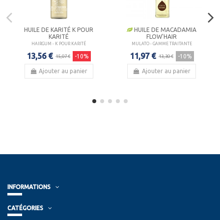
HUILE DE KARITÉ K POUR
HUILE DE MACADAMIA
KARITÉ
FLOW'HAIR
HAIRGUM - K POUR KARITÉ
MULATO - GAMME TRAITANTE
13,56 €
11,97 €
-10%
-10%
15,07 €
13,30 €
Ajouter au panier
Ajouter au panier
INFORMATIONS
CATÉGORIES