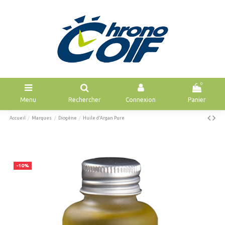
0
Menu
Rechercher
Connexion
Panier
Accueil
Marques
Diogène
Huile d’Argan Pure
-10%