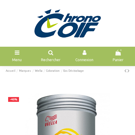
0
Menu
Rechercher
Connexion
Panier
Accueil
Marques
Wella
Coloration
Eos Déstockage
-40%