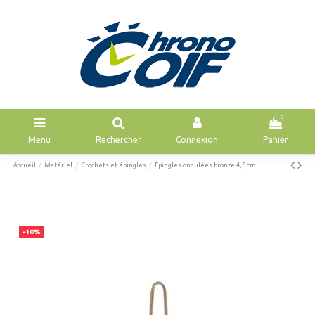
0
Menu
Rechercher
Connexion
Panier
Accueil
Matériel
Crochets et épingles
Épingles ondulées bronze 4,5 cm
-10%