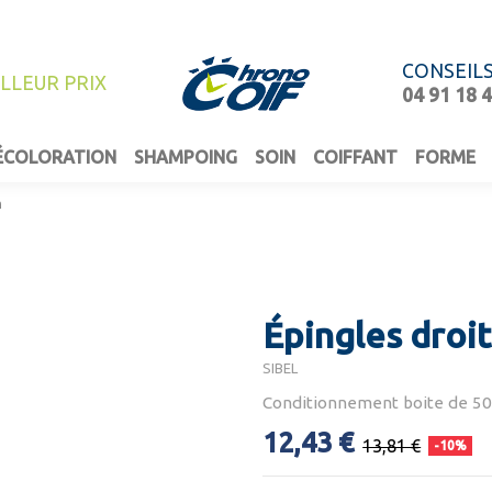
CONSEIL
ILLEUR PRIX
04 91 18 
ÉCOLORATION
SHAMPOING
SOIN
COIFFANT
FORME
m
Épingles droi
SIBEL
Conditionnement boite de 50
12,43 €
13,81 €
-10%