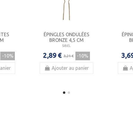
ITES
ÉPINGLES ONDULÉES
ÉPIN
CM
BRONZE 4,5 CM
B
SIBEL
2,89 €
3,6
-10%
-10%
3,21 €
anier
Ajouter au panier
A