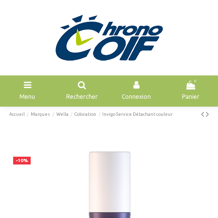
0
Menu
Rechercher
Connexion
Panier
Accueil
Marques
Wella
Coloration
Invigo Service Détachant couleur
-10%