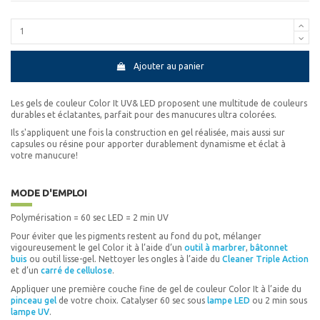
Ajouter au panier
Les gels de couleur Color It UV& LED proposent une multitude de couleurs
durables et éclatantes, parfait pour des manucures ultra colorées.
Ils s'appliquent une fois la construction en gel réalisée, mais aussi sur
capsules ou résine pour apporter durablement dynamisme et éclat à
votre manucure!
MODE D'EMPLOI
Polymérisation = 60 sec LED = 2 min UV
Pour éviter que les pigments restent au fond du pot, mélanger
vigoureusement le gel Color it à l’aide d’un
outil à marbrer
,
bâtonnet
buis
ou outil lisse-gel. Nettoyer les ongles à l’aide du
Cleaner Triple Action
et d’un
carré de cellulose
.
Appliquer une première couche fine de gel de couleur Color It à l’aide du
pinceau gel
de votre choix. Catalyser 60 sec sous
lampe LED
ou 2 min sous
lampe UV
.