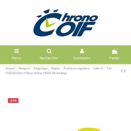
0
Menu
Rechercher
Connexion
Panier
Accueil
Marques
Peggy Sage
Ongles
Prothésie ongulaire
Color it!
Gel
UV&LED Color it Neon Yellow 146931 Déstockage
-50%