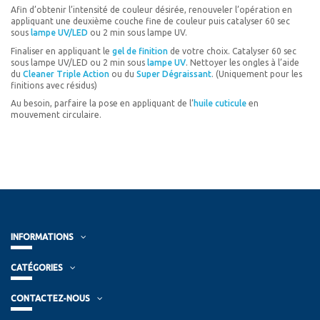
Afin d’obtenir l’intensité de couleur désirée, renouveler l’opération en
appliquant une deuxième couche fine de couleur puis catalyser 60 sec
sous
lampe UV/LED
ou 2 min sous lampe UV.
Finaliser en appliquant le
gel de finition
de votre choix. Catalyser 60 sec
sous lampe UV/LED ou 2 min sous
lampe UV
. Nettoyer les ongles à l’aide
du
Cleaner Triple Action
ou du
Super Dégraissant
. (Uniquement pour les
finitions avec résidus)
Au besoin, parfaire la pose en appliquant de l’
huile cuticule
en
mouvement circulaire.
INFORMATIONS
CATÉGORIES
CONTACTEZ-NOUS