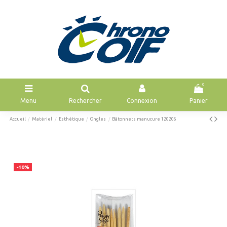
0
Menu
Rechercher
Connexion
Panier
Accueil
Matériel
Esthétique
Ongles
Bâtonnets manucure 120206
-10%