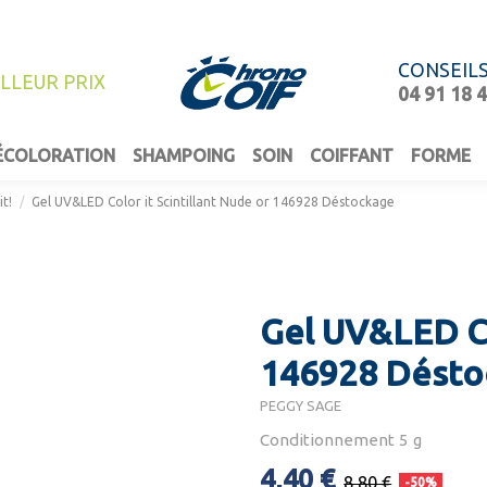
CONSEIL
ILLEUR PRIX
04 91 18 
ÉCOLORATION
SHAMPOING
SOIN
COIFFANT
FORME
it!
Gel UV&LED Color it Scintillant Nude or 146928 Déstockage
Gel UV&LED Co
146928 Désto
PEGGY SAGE
Conditionnement 5 g
4,40 €
8,80 €
-50%