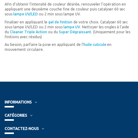
Afin d’obtenir l’intensité de couleur désirée, renouveler l’opération en
appliquant une deuxième couche fine de couleur puis catalyser 60 sec
sous
lampe UV/LED
ou 2 min sous lampe UV.
Finaliser en appliquant le
gel de finition
de votre choix. Catalyser 60 sec
sous lampe UV/LED ou 2 min sous
lampe UV
. Nettoyer les ongles à l’aide
du
Cleaner Triple Action
ou du
Super Dégraissant
. (Uniquement pour les
finitions avec résidus)
Au besoin, parfaire la pose en appliquant de l’
huile cuticule
en
mouvement circulaire.
INFORMATIONS
CATÉGORIES
CONTACTEZ-NOUS