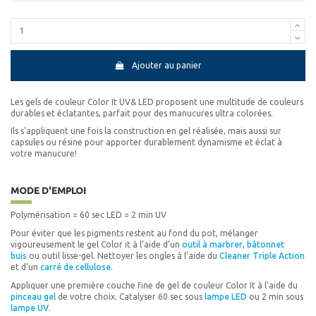
Ajouter au panier
Les gels de couleur Color It UV& LED proposent une multitude de couleurs
durables et éclatantes, parfait pour des manucures ultra colorées.
Ils s'appliquent une fois la construction en gel réalisée, mais aussi sur
capsules ou résine pour apporter durablement dynamisme et éclat à
votre manucure!
MODE D'EMPLOI
Polymérisation = 60 sec LED = 2 min UV
Pour éviter que les pigments restent au fond du pot, mélanger
vigoureusement le gel Color it à l’aide d’un
outil à marbrer
,
bâtonnet
buis
ou outil lisse-gel. Nettoyer les ongles à l’aide du
Cleaner Triple Action
et d’un
carré de cellulose
.
Appliquer une première couche fine de gel de couleur Color It à l’aide du
pinceau gel
de votre choix. Catalyser 60 sec sous
lampe LED
ou 2 min sous
lampe UV
.