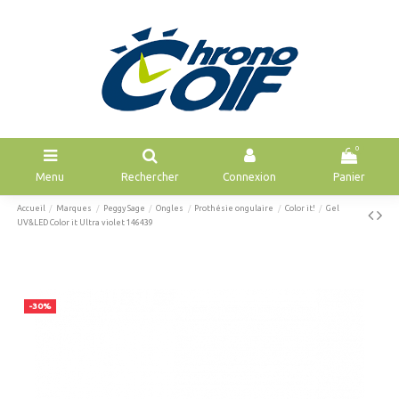
0
Menu
Rechercher
Connexion
Panier
Accueil
Marques
Peggy Sage
Ongles
Prothésie ongulaire
Color it!
Gel
UV&LED Color it Ultra violet 146439
-30%