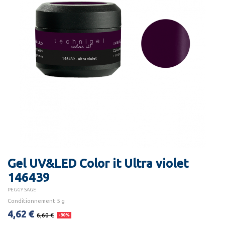
Gel UV&LED Color it Ultra violet
146439
PEGGY SAGE
Conditionnement 5 g
4,62 €
6,60 €
-30%