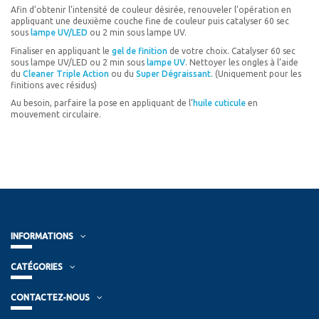
Afin d’obtenir l’intensité de couleur désirée, renouveler l’opération en
appliquant une deuxième couche fine de couleur puis catalyser 60 sec
sous
lampe UV/LED
ou 2 min sous lampe UV.
Finaliser en appliquant le
gel de finition
de votre choix. Catalyser 60 sec
sous lampe UV/LED ou 2 min sous
lampe UV
. Nettoyer les ongles à l’aide
du
Cleaner Triple Action
ou du
Super Dégraissant
. (Uniquement pour les
finitions avec résidus)
Au besoin, parfaire la pose en appliquant de l’
huile cuticule
en
mouvement circulaire.
INFORMATIONS
CATÉGORIES
CONTACTEZ-NOUS