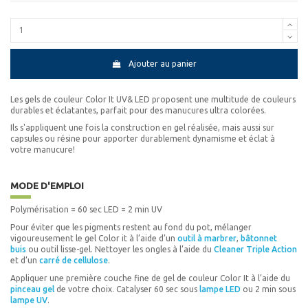
Ajouter au panier
Les gels de couleur Color It UV& LED proposent une multitude de couleurs
durables et éclatantes, parfait pour des manucures ultra colorées.
Ils s'appliquent une fois la construction en gel réalisée, mais aussi sur
capsules ou résine pour apporter durablement dynamisme et éclat à
votre manucure!
MODE D'EMPLOI
Polymérisation = 60 sec LED = 2 min UV
Pour éviter que les pigments restent au fond du pot, mélanger
vigoureusement le gel Color it à l’aide d’un
outil à marbrer
,
bâtonnet
buis
ou outil lisse-gel. Nettoyer les ongles à l’aide du
Cleaner Triple Action
et d’un
carré de cellulose
.
Appliquer une première couche fine de gel de couleur Color It à l’aide du
pinceau gel
de votre choix. Catalyser 60 sec sous
lampe LED
ou 2 min sous
lampe UV
.