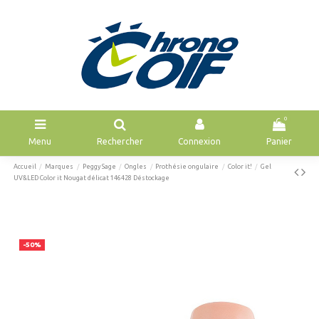
0
Menu
Rechercher
Connexion
Panier
Accueil
Marques
Peggy Sage
Ongles
Prothésie ongulaire
Color it!
Gel
UV&LED Color it Nougat délicat 146428 Déstockage
-50%