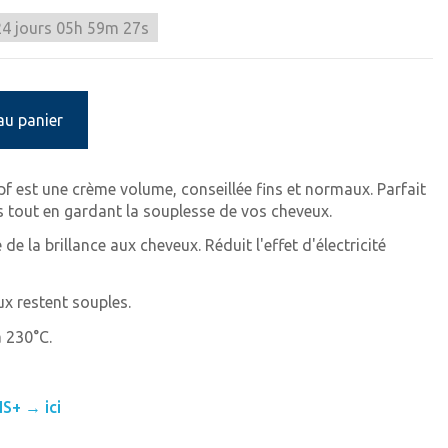
24
jours
05
h
59
m
27
s
au panier
 est une crème volume, conseillée fins et normaux. Parfait
 tout en gardant la souplesse de vos cheveux.
e la brillance aux cheveux. Réduit l'effet d'électricité
ux restent souples.
 230°C.
S+ → ici