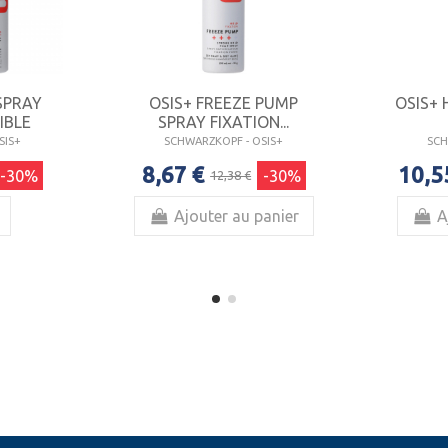
SPRAY
OSIS+ FREEZE PUMP
OSIS+ 
IBLE
SPRAY FIXATION...
SIS+
SCHWARZKOPF - OSIS+
SCH
8,67 €
10,5
-30%
-30%
12,38 €
Ajouter au panier
A