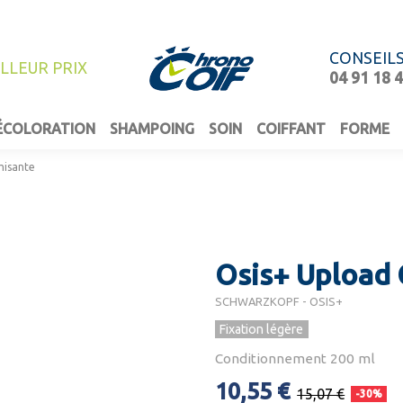
CONSEIL
ILLEUR PRIX
04 91 18 
ÉCOLORATION
SHAMPOING
SOIN
COIFFANT
FORME
misante
Osis+ Upload
SCHWARZKOPF - OSIS+
Fixation légère
Conditionnement 200 ml
10,55 €
15,07 €
-30%