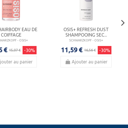
HAIRBODY EAU DE
OSIS+ REFRESH DUST
COIFFAGE
SHAMPOOING SEC...
WARZKOPF - OSIS+
SCHWARZKOPF - OSIS+
5 €
11,59 €
-30%
-30%
15,07 €
16,56 €
jouter au panier
Ajouter au panier