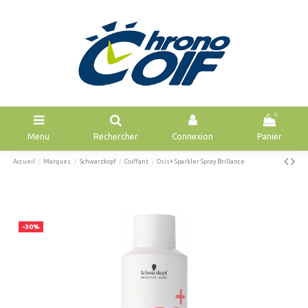
0
Menu
Rechercher
Connexion
Panier
Accueil
Marques
Schwarzkopf
Coiffant
Osis+ Sparkler Spray Brillance
-30%