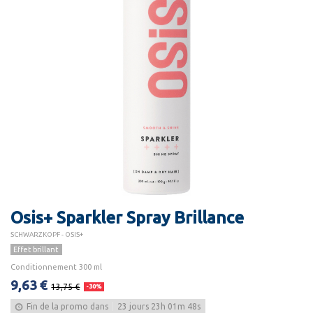
Osis+ Sparkler Spray Brillance
SCHWARZKOPF - OSIS+
Effet brillant
Conditionnement 300 ml
9,63 €
13,75 €
-30%
Fin de la promo dans
23
jours
23
h
01
m
48
s