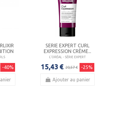
RLIXIR
SERIE EXPERT CURL
NITION
EXPRESSION CRÈME...
RLS
L'ORÉAL - SÉRIE EXPERT
15,43 €
-40%
-25%
20,57 €
anier
Ajouter au panier