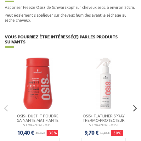
Vaporiser Freeze Osis+ de Schwarzkopf sur cheveux secs, à environ 20cm.
Peut également s'appliquer sur cheveux humides avant le séchage au
sèche cheveux.
VOUS POURRIEZ ÊTRE INTÉRESSÉ(E) PAR LES PRODUITS
SUIVANTS
OSIS+ DUST IT POUDRE
OSIS+ FLATLINER SPRAY
GAINANTE MATIFIANTE
THERMO-PROTECTEUR
SCHWARZKOPF - OSIS+
SCHWARZKOPF - OSIS+
10,40 €
9,70 €
-30%
-30%
14,85 €
13,86 €