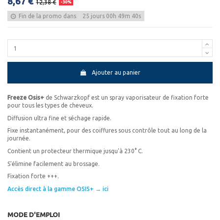
8,67 €
12,38 €
-30%
Fin de la promo dans
25
jours
00
h
49
m
40
s
Ajouter au panier
Freeze Osis+
de Schwarzkopf est un spray vaporisateur de fixation forte
pour tous les types de cheveux.
Diffusion ultra fine et séchage rapide.
Fixe instantanément, pour des coiffures sous contrôle tout au long de la
journée.
Contient un protecteur thermique jusqu'à 230° C.
S'élimine facilement au brossage.
Fixation forte +++.
Accès direct à la gamme OSIS+ → ici
MODE D'EMPLOI