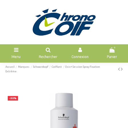
0
Menu
Rechercher
Connexion
Panier
Accueil
Marques
Schwarzkopf
Coiffant
Osis+ Session Spray Fixation
Extrême
-30%