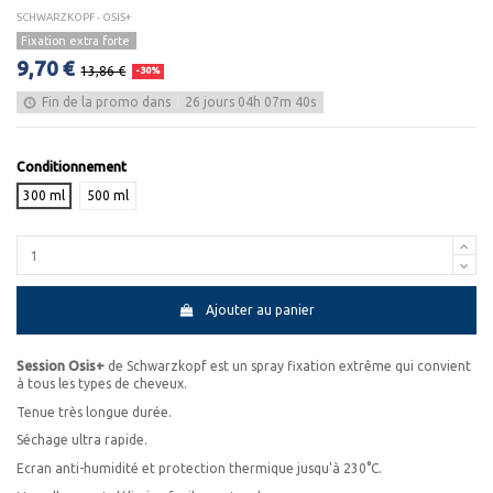
SCHWARZKOPF - OSIS+
Fixation extra forte
9,70 €
13,86 €
-30%
Fin de la promo dans
26
jours
04
h
07
m
40
s
Conditionnement
300 ml
500 ml
Ajouter au panier
Session Osis+
de Schwarzkopf est un spray fixation extrême qui convient
à tous les types de cheveux.
Tenue très longue durée.
Séchage ultra rapide.
Ecran anti-humidité et protection thermique jusqu'à 230°C.