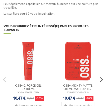
Peut également s'appliquer sur cheveux humides pour une coiffure plus
travaillée.
Laisser libre court à votre imagination.
VOUS POURRIEZ ÊTRE INTÉRESSÉ(E) PAR LES PRODUITS
SUIVANTS
OSIS+ G. FORCE GEL
OSIS+ MIGHTY MATTE
EXTRÊME
CRÈME MATIFIANTE...
SCHWARZKOPF - OSIS+
SCHWARZKOPF - OSIS+
10,47 €
10,47 €
-30%
-30%
14,96 €
14,96 €
Ajouter au panier
Ajouter au panier