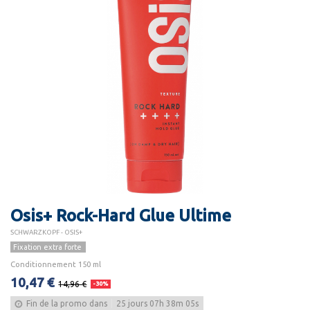
Osis+ Rock-Hard Glue Ultime
SCHWARZKOPF - OSIS+
Fixation extra forte
Conditionnement 150 ml
10,47 €
14,96 €
-30%
Fin de la promo dans
25
jours
07
h
38
m
05
s