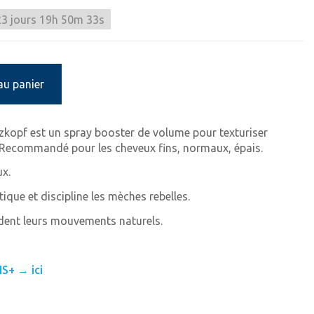
23
jours
19
h
50
m
32
s
au panier
kopf est un spray booster de volume pour texturiser
 Recommandé pour les cheveux fins, normaux, épais.
ux.
atique et discipline les mèches rebelles.
rdent leurs mouvements naturels.
S+ → ici