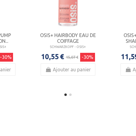
 PUMP
OSIS+ HAIRBODY EAU DE
OSIS
N...
COIFFAGE
SHA
SIS+
SCHWARZKOPF - OSIS+
SCH
10,55 €
11,5
-30%
-30%
15,07 €
anier
Ajouter au panier
A