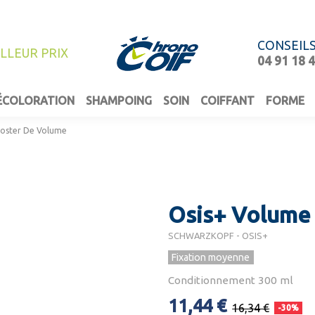
CONSEIL
ILLEUR PRIX
04 91 18 
ÉCOLORATION
SHAMPOING
SOIN
COIFFANT
FORME
ooster De Volume
Osis+ Volume
SCHWARZKOPF - OSIS+
Fixation moyenne
Conditionnement 300 ml
11,44 €
16,34 €
-30%