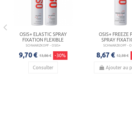
OSIS+ ELASTIC SPRAY
OSIS+ FREEZE
FIXATION FLEXIBLE
SPRAY FIXATIO
SCHWARZKOPF - OSIS+
SCHWARZKOPF - O
9,70 €
8,67 €
-30%
13,86 €
12,38 €
Consulter
Ajouter au p