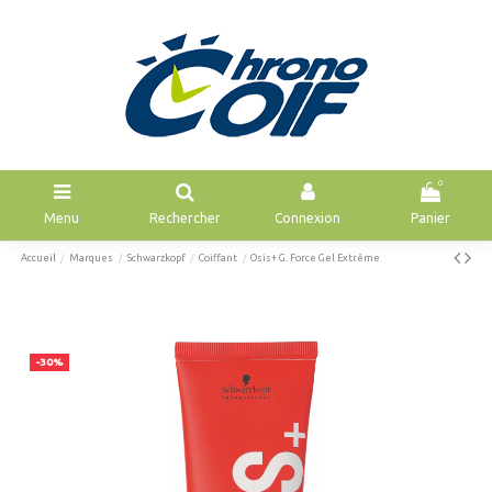
0
Menu
Rechercher
Connexion
Panier
Accueil
Marques
Schwarzkopf
Coiffant
Osis+ G. Force Gel Extrême
-30%