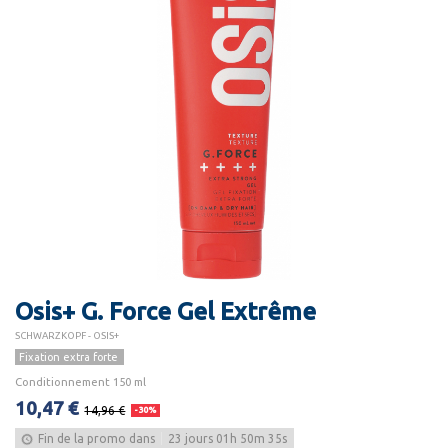
Osis+ G. Force Gel Extrême
SCHWARZKOPF - OSIS+
Fixation extra forte
Conditionnement 150 ml
10,47 €
14,96 €
-30%
Fin de la promo dans
23
jours
01
h
50
m
35
s