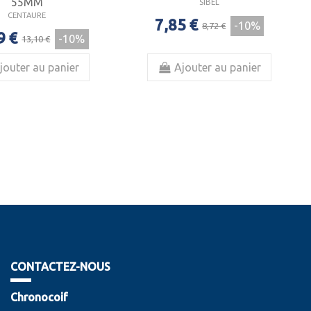
55MM
SIBEL
CENTAURE
7,85 €
-10%
8,72 €
9 €
-10%
13,10 €
jouter au panier
Ajouter au panier
CONTACTEZ-NOUS
Chronocoif