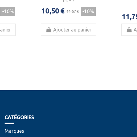
TERMIX
10,50 €
-10%
-10%
11,67 €
11,7
anier
Ajouter au panier
A
CATÉGORIES
Marques