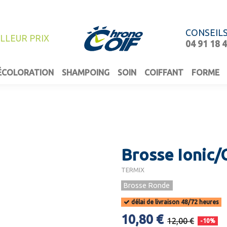
CONSEIL
ILLEUR PRIX
04 91 18 
ÉCOLORATION
SHAMPOING
SOIN
COIFFANT
FORME
Brosse Ionic
TERMIX
Brosse Ronde
délai de livraison 48/72 heures
10,80 €
12,00 €
-10%