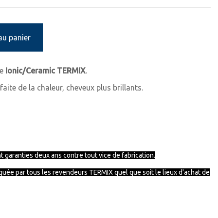
au panier
le
Ionic/Ceramic TERMIX
.
faite de la chaleur, cheveux plus brillants.
 garanties deux ans contre tout vice de fabrication.
iquée par tous les revendeurs
TERMIX
quel que soit le lieux d'achat de