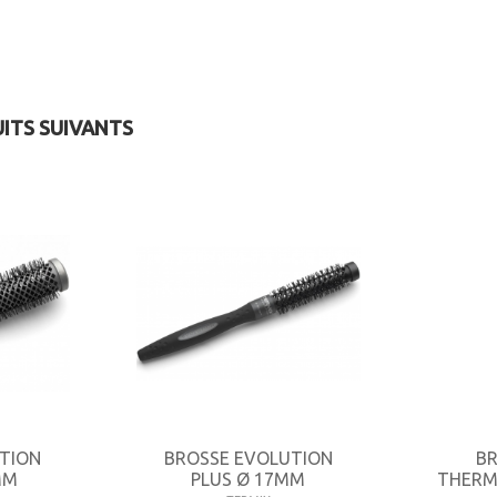
UITS SUIVANTS
TION
BROSSE EVOLUTION
B
MM
PLUS Ø 17MM
THERMI