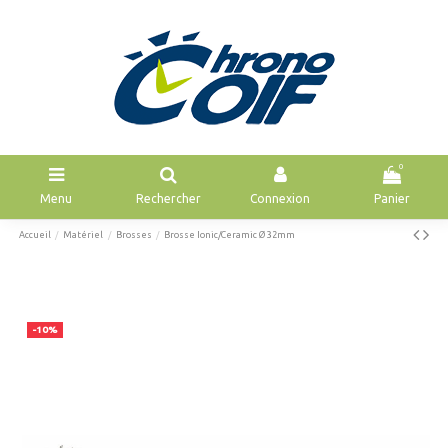
0
Menu
Rechercher
Connexion
Panier
Accueil
Matériel
Brosses
Brosse Ionic/Ceramic Ø 32mm
-10%