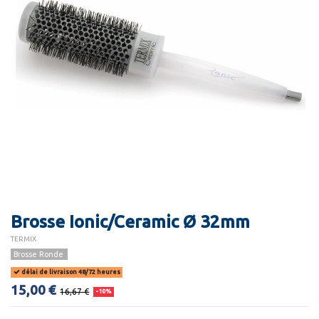
Brosse Ionic/Ceramic Ø 32mm
TERMIX
Brosse Ronde
délai de livraison 48/72 heures
15,00 €
16,67 €
-10%