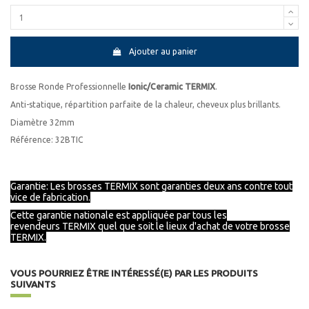
Ajouter au panier
Brosse Ronde Professionnelle
Ionic/Ceramic TERMIX
.
Anti-statique, répartition parfaite de la chaleur, cheveux plus brillants.
Diamètre 32mm
Référence: 32BTIC
Garantie: Les brosses TERMIX sont garanties deux ans contre tout
vice de fabrication.
Cette garantie nationale est appliquée par tous les
revendeurs
TERMIX
quel que soit le lieux d'achat de votre brosse
TERMIX.
VOUS POURRIEZ ÊTRE INTÉRESSÉ(E) PAR LES PRODUITS
SUIVANTS