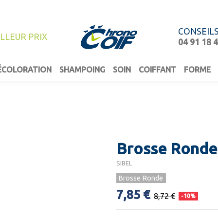
CONSEIL
ILLEUR PRIX
04 91 18 
ÉCOLORATION
SHAMPOING
SOIN
COIFFANT
FORME
Brosse Rond
SIBEL
Brosse Ronde
7,85 €
8,72 €
-10%