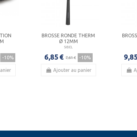
TION
BROSSE RONDE THERM
BROSS
MM
Ø 12MM
SIBEL
6,85 €
9,85
-10%
-10%
7,61 €
anier
Ajouter au panier
A