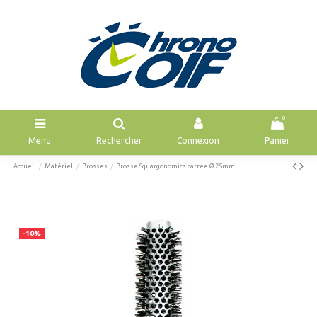
0
Menu
Rechercher
Connexion
Panier
Accueil
Matériel
Brosses
Brosse Squargonomics carrée Ø 25mm
-10%