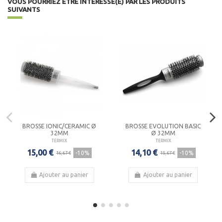
VOUS POURRIEZ ÊTRE INTÉRESSÉ(E) PAR LES PRODUITS
SUIVANTS
BROSSE IONIC/CERAMIC Ø
BROSSE EVOLUTION BASIC
32MM
Ø 32MM
TERMIX
TERMIX
15,00 €
14,10 €
-10%
-10%
16,67 €
15,67 €
Ajouter au panier
Ajouter au panier