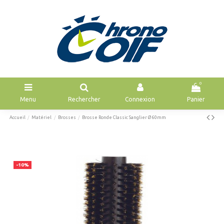
0
Menu
Rechercher
Connexion
Panier
Accueil
Matériel
Brosses
Brosse Ronde Classic Sanglier Ø 60mm
-10%