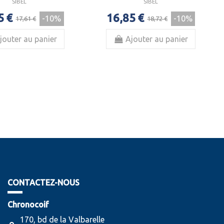
SIBEL
SIBEL
5 €
16,85 €
-10%
-10%
17,61 €
18,72 €
jouter au panier
Ajouter au panier
CONTACTEZ-NOUS
Chronocoif
170, bd de la Valbarelle