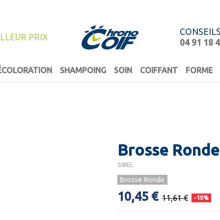
CONSEIL
ILLEUR PRIX
04 91 18 
ÉCOLORATION
SHAMPOING
SOIN
COIFFANT
FORME
Brosse Ronde 
SIBEL
Brosse Ronde
10,45 €
11,61 €
-10%