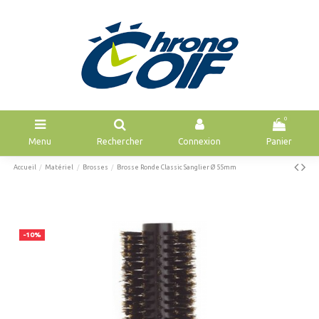
0
Menu
Rechercher
Connexion
Panier
Accueil
Matériel
Brosses
Brosse Ronde Classic Sanglier Ø 55mm
-10%