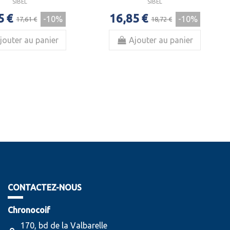
SIBEL
SIBEL
5 €
16,85 €
-10%
-10%
17,61 €
18,72 €
jouter au panier
Ajouter au panier
CONTACTEZ-NOUS
Chronocoif
170, bd de la Valbarelle