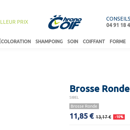
CONSEIL
ILLEUR PRIX
04 91 18 
ÉCOLORATION
SHAMPOING
SOIN
COIFFANT
FORME
Brosse Ronde 
SIBEL
Brosse Ronde
11,85 €
13,17 €
-10%