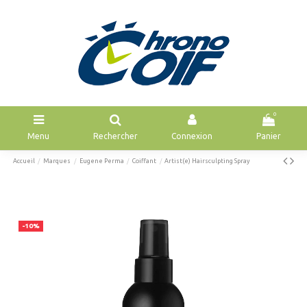
0
Menu
Rechercher
Connexion
Panier
Accueil
Marques
Eugene Perma
Coiffant
Artist(e) Hairsculpting Spray
-10%