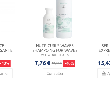
E -
NUTRICURLS WAVES
SER
ISANTE
SHAMPOING FOR WAVES
EXPRE
WELLA - NUTRICURLS
L'OR
7,76 €
15,4
-40%
-40%
12,93 €
anier
Consulter
A