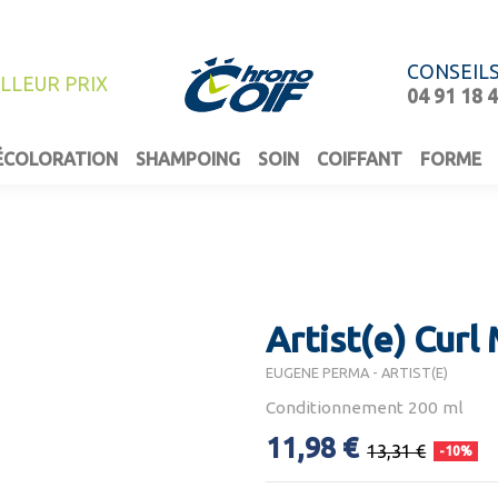
CONSEIL
ILLEUR PRIX
04 91 18 
ÉCOLORATION
SHAMPOING
SOIN
COIFFANT
FORME
Artist(e) Cur
EUGENE PERMA - ARTIST(E)
Conditionnement 200 ml
11,98 €
13,31 €
-10%