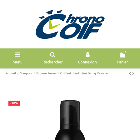
0
Menu
Rechercher
Connexion
Panier
Accueil
Marques
Eugene Perma
Coiffant
Artist(e) Fixing Mousse
-10%