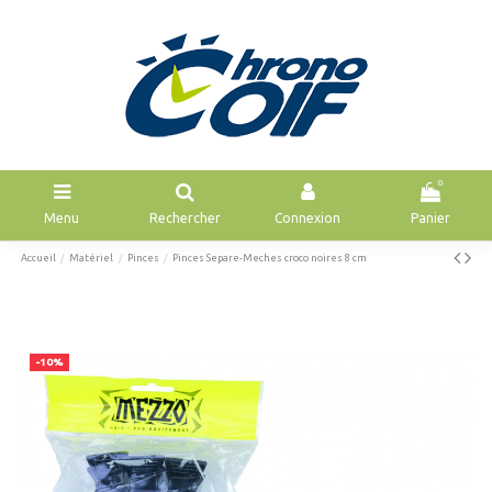
0
Menu
Rechercher
Connexion
Panier
Accueil
Matériel
Pinces
Pinces Separe-Meches croco noires 8 cm
-10%