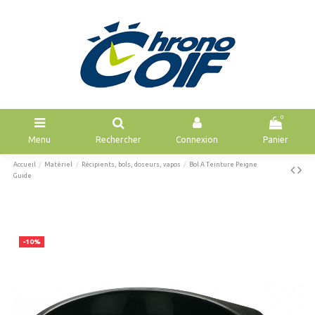
0
Menu
Rechercher
Connexion
Panier
Accueil
Matériel
Récipients, bols, doseurs, vapos
Bol A Teinture Peigne
Guide
-10%