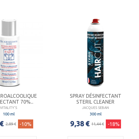
DROALCOOLIQUE
SPRAY DÉSINFECTANT
ECTANT 70%...
STERIL CLEANER
VITALITY'S
JACQUES SEBAN
100 ml
300 ml
 €
9,38 €
-10%
-18%
2,89 €
11,44 €