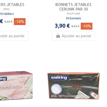
ERS JETABLES
BONNETS JETABLES
CERUNIK PAR 30
SIBEL
20 tabliers
SHOP HAIR
30 bonnets
 €
-10%
3,43 €
3,90 €
-10%
4,33 €
uter au panier
Ajouter au panier