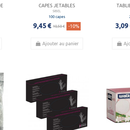
DE
CAPES JETABLES
TABLI
SIBEL
100 capes
9,45 €
3,09
-10%
10,50 €
Ajouter au panier
Ajo