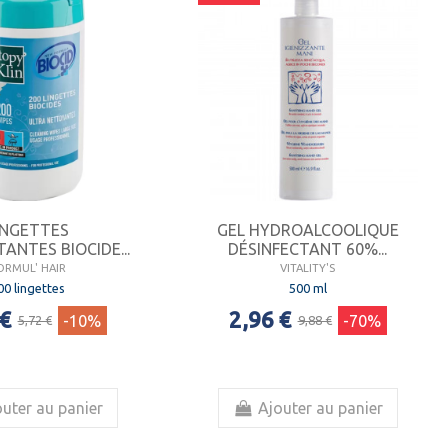
INGETTES
GEL HYDROALCOOLIQUE
ANTES BIOCIDE...
DÉSINFECTANT 60%...
ORMUL' HAIR
VITALITY'S
00 lingettes
500 ml
 €
2,96 €
-10%
-70%
5,72 €
9,88 €
uter au panier
Ajouter au panier