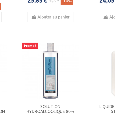
25,85 €
24,05
-10%
28,72 €
Ajouter au panier
Ajo
Promo !
SOLUTION
LIQUID
DON
HYDROALCOOLIQUE 80%
S