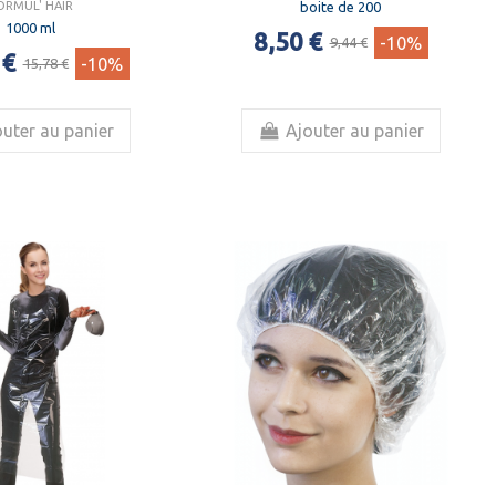
boite de 200
ORMUL' HAIR
1000 ml
8,50 €
-10%
9,44 €
 €
-10%
15,78 €
uter au panier
Ajouter au panier