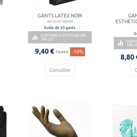
GANTS LATEX NOIR
GAN
ESTHÉTI
JACQUES SEBAN
boite de 20 gants
b
DISPONIBLE EN PLUSIEURS

TAILLES
DISPO

TAILL
9,40 €
-10%
10,44 €
8,80 
Consulter