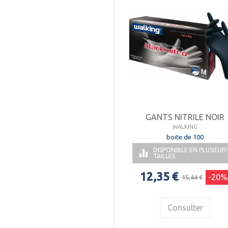
GANTS NITRILE NOIR
WALKING
boite de 100
DISPONIBLE EN PLUSIEUR

TAILLES
12,35 €
-20%
15,44 €
Consulter