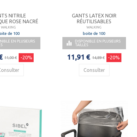
TS NITRILE
GANTS LATEX NOIR
QUE ROSE NACRÉ
RÉUTILISABLES
WALKING
WALKING
oite de 100
boite de 100
NIBLE EN PLUSIEURS
DISPONIBLE EN PLUSIEURS

ES
TAILLES
€
11,91 €
-20%
-20%
11,00 €
14,89 €
Consulter
Consulter