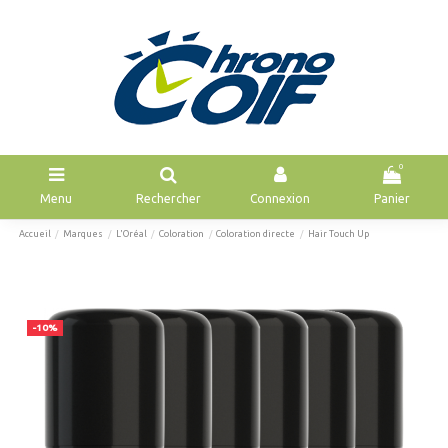
0
Menu
Rechercher
Connexion
Panier
Accueil
Marques
L'Oréal
Coloration
Coloration directe
Hair Touch Up
-10%