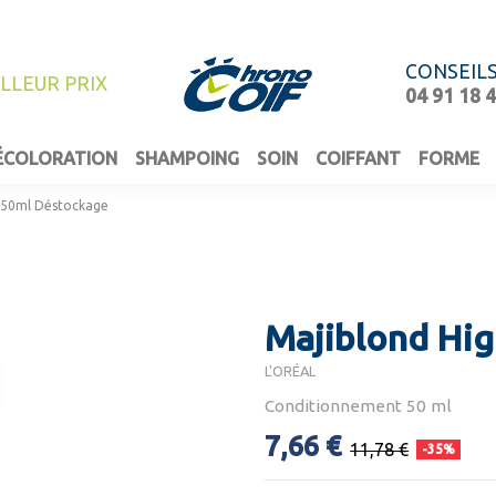
CONSEIL
ILLEUR PRIX
04 91 18 
ÉCOLORATION
SHAMPOING
SOIN
COIFFANT
FORME
t 50ml Déstockage
Majiblond Hig
L'ORÉAL
Conditionnement 50 ml
7,66 €
11,78 €
-35%