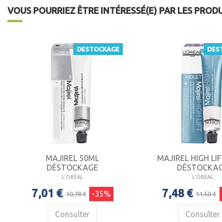
VOUS POURRIEZ ÊTRE INTÉRESSÉ(E) PAR LES PROD
DESTOCKAGE
DES
MAJIREL 50ML
MAJIREL HIGH LI
DÉSTOCKAGE
DÉSTOCKA
L'ORÉAL
L'ORÉAL
7,01 €
7,48 €
-35%
10,78 €
11,50 €
Consulter
Consulter