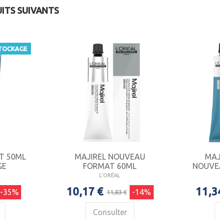
UITS SUIVANTS
TOCKAGE
FT 50ML
MAJIREL NOUVEAU
MAJ
GE
FORMAT 60ML
NOUVE
L'ORÉAL
10,17 €
11,3
-35%
-14%
11,83 €
Consulter