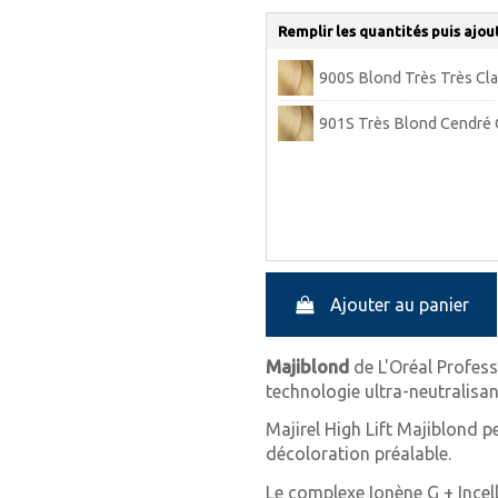
Remplir les quantités puis ajou
900S Blond Très Très Cla
901S Très Blond Cendré C
Ajouter au panier
Majiblond
de L'Oréal Profess
technologie ultra-neutralisan
Majirel High Lift Majiblond 
décoloration préalable.
Le complexe Ionène G + Incell