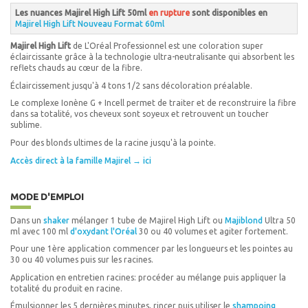
Les nuances Majirel High Lift 50ml
en rupture
sont disponibles en
Majirel High Lift Nouveau Format 60ml
Majirel High Lift
de L'Oréal Professionnel est une coloration super
éclaircissante grâce à la technologie ultra-neutralisante qui absorbent les
reflets chauds au cœur de la fibre.
Éclaircissement jusqu'à 4 tons 1/2 sans décoloration préalable.
Le complexe Ionène G + Incell permet de traiter et de reconstruire la fibre
dans sa totalité, vos cheveux sont soyeux et retrouvent un toucher
sublime.
Pour des blonds ultimes de la racine jusqu'à la pointe.
Accès direct à la famille Majirel → ici
MODE D'EMPLOI
Dans un
shaker
mélanger 1 tube de Majirel High Lift ou
Majiblond
Ultra 50
ml avec 100 ml
d'oxydant l'Oréal
30 ou 40 volumes et agiter fortement.
Pour une 1ère application commencer par les longueurs et les pointes au
30 ou 40 volumes puis sur les racines.
Application en entretien racines: procéder au mélange puis appliquer la
totalité du produit en racine.
Émulsionner les 5 dernières minutes, rincer puis utiliser le
shampoing