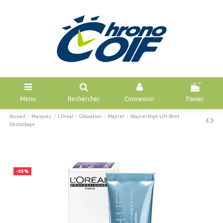
0
Menu
Rechercher
Connexion
Panier
Accueil
Marques
L'Oréal
Coloration
Majirel
Majirel High Lift 50ml
Déstockage
-35%