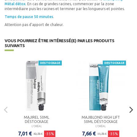
Métal détox
. En cas de grandes racines, commencer par la zone
intermédiaire puis les racines et terminer par les longueurs et pointes.
Temps de pause 50 minutes
.
Attention pas d'apport de chaleur.
VOUS POURRIEZ ÊTRE INTÉRESSÉ(E) PAR LES PRODUITS
SUIVANTS
DESTOCKAGE
DESTOCKAGE
MAJIREL 50ML
MAJIBLOND HIGH LIFT
DÉSTOCKAGE
50ML DÉSTOCKAGE
L'ORÉAL
L'ORÉAL
7,01 €
7,66 €
-35%
-35%
10,78 €
11,78 €