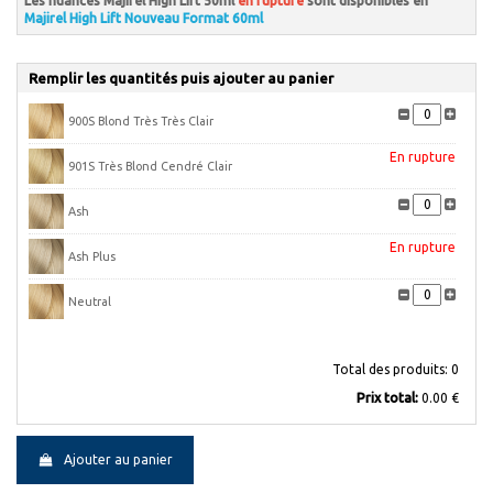
Les nuances Majirel High Lift 50ml
en rupture
sont disponibles en
Majirel High Lift Nouveau Format 60ml
Remplir les quantités puis ajouter au panier
900S Blond Très Très Clair
En rupture
901S Très Blond Cendré Clair
Ash
En rupture
Ash Plus
Neutral
Total des produits:
0
Prix ​​total:
0.00 €
Ajouter au panier