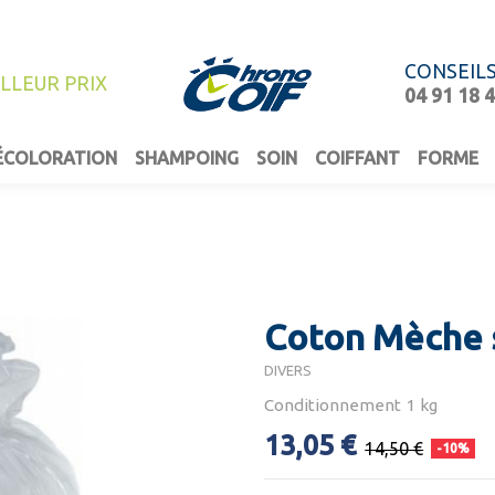
CONSEIL
ILLEUR PRIX
04 91 18 
ÉCOLORATION
SHAMPOING
SOIN
COIFFANT
FORME
Coton Mèche 
DIVERS
Conditionnement 1 kg
13,05 €
14,50 €
-10%