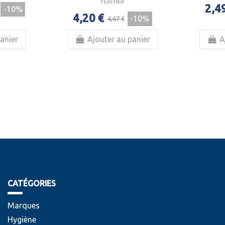
FEATHER
2,4
-10%
4,20 €
-10%
4,67 €
anier
Ajouter au panier
A
CATÉGORIES
Marques
Hygiène