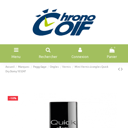
0
Menu
Rechercher
Connexion
Panier
Accueil
Marques
Peggy Sage
Ongles
Vernis
Mini Vernis à ongles Quick
Dry Domy 105247
-10%