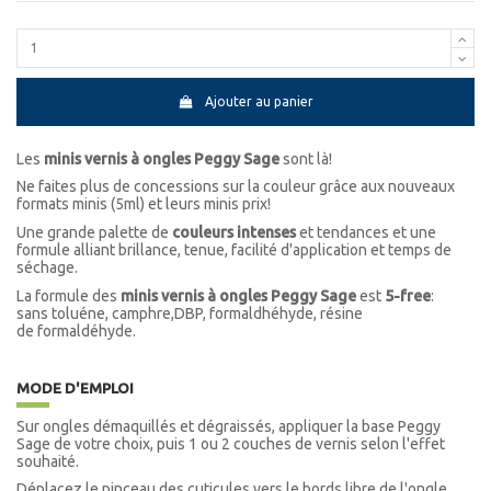
Ajouter au panier
Les
minis vernis à ongles Peggy Sage
sont là!
Ne faites plus de concessions sur la couleur grâce aux nouveaux
formats minis (5ml) et leurs minis prix!
Une grande palette de
couleurs intenses
et tendances et une
formule alliant brillance, tenue, facilité d'application et temps de
séchage.
La formule des
minis vernis à ongles Peggy Sage
est
5-free
:
sans toluéne, camphre,DBP, formaldhéhyde, résine
de formaldéhyde.
MODE D'EMPLOI
Sur ongles démaquillés et dégraissés, appliquer la base Peggy
Sage de votre choix, puis 1 ou 2 couches de vernis selon l'effet
souhaité.
Déplacez le pinceau des cuticules vers le bords libre de l'ongle.