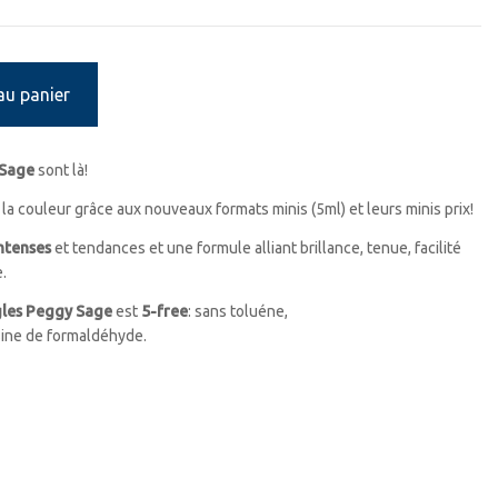
au panier
 Sage
sont là!
la couleur grâce aux nouveaux formats minis (5ml) et leurs minis prix!
ntenses
et tendances et une formule alliant brillance, tenue, facilité
.
ngles Peggy Sage
est
5-free
: sans toluéne,
ine de formaldéhyde.