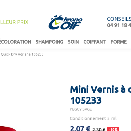
CONSEIL
ILLEUR PRIX
04 91 18 
ÉCOLORATION
SHAMPOING
SOIN
COIFFANT
FORME
s Quick Dry Adriana 105233
Mini Vernis à
105233
PEGGY SAGE
Conditionnement 5 ml
2,07 €
2,30 €
-10%