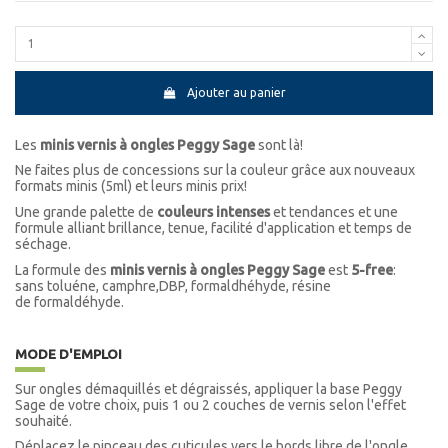
Ajouter au panier
Les
minis vernis à ongles Peggy Sage
sont là!
Ne faites plus de concessions sur la couleur grâce aux nouveaux
formats minis (5ml) et leurs minis prix!
Une grande palette de
couleurs intenses
et tendances et une
formule alliant brillance, tenue, facilité d'application et temps de
séchage.
La formule des
minis vernis à ongles Peggy Sage
est
5-free
:
sans toluéne, camphre,DBP, formaldhéhyde, résine
de formaldéhyde.
MODE D'EMPLOI
Sur ongles démaquillés et dégraissés, appliquer la base Peggy
Sage de votre choix, puis 1 ou 2 couches de vernis selon l'effet
souhaité.
Déplacez le pinceau des cuticules vers le bords libre de l'ongle.