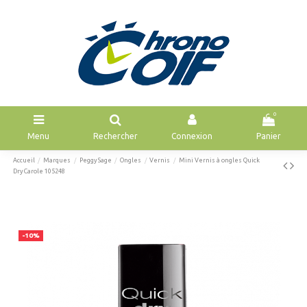
0
Menu
Rechercher
Connexion
Panier
Accueil
Marques
Peggy Sage
Ongles
Vernis
Mini Vernis à ongles Quick
Dry Carole 105248
-10%