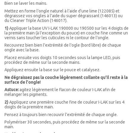
Bien se laver les mains.
Mettez en forme l'ongle naturel à l'aide d'une lime (122085)
et
dégraissez vos ongles à l'aide du super dégraissant (146013) ou
du
Cleaner
Triple Action (
146017).
1)
Appliquer la base UV I-LAK 190000 ou 190500 sur les 4 doigts de
la première main (à l'exception du pouce) en couche fine comme un
vernis sans toucher les cuticules ni le contour de l'ongle.
Recouvrez bien bien l'extrémité de l'ogle (bord libre) de chaque
ongle avec la base.
Placez ensuite vos doigts 10 secondes sous la lampe LED, puis
procédez de même sur la seconde mains.
Appliquez ensuite la base sur le pouce et catalysez.
Ne dégraissez pas la couche légèrement collante qu'il reste à la
surface de l'ongle!
Astuce:
agitez légèrement le flacon de couleur I-LAK afin de
mélanger les pigments.
2)
Appliquez une première couche fine de couleur I-LAK sur les 4
doigts de la première main.
Pensez à toujours bien recouvrir l'extrémité de chaque ongle.
Polymériser 30 secondes, puis procédez de même sur la seconde
main.