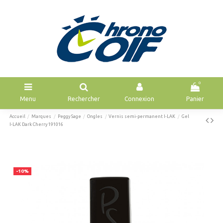
0
Menu
Rechercher
Connexion
Panier
Accueil
Marques
Peggy Sage
Ongles
Vernis semi-permanent I-LAK
Gel
I-LAK Dark Cherry 191016
-10%