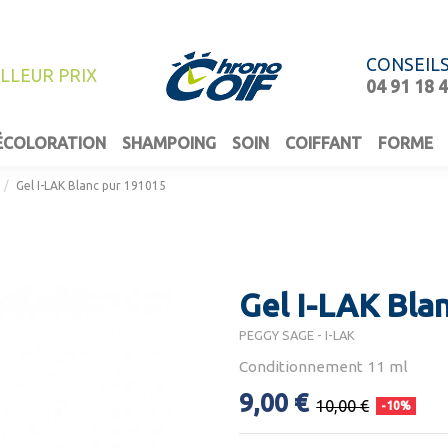
CONSEIL
ILLEUR PRIX
04 91 18 
ÉCOLORATION
SHAMPOING
SOIN
COIFFANT
FORME
Gel I-LAK Blanc pur 191015
Gel I-LAK Bla
PEGGY SAGE - I-LAK
Conditionnement 11 ml
9,00 €
10,00 €
-10%