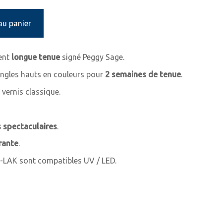
au panier
nent
longue tenue
signé Peggy Sage.
ngles hauts en couleurs pour
2 semaines de tenue
.
ernis classique.
 spectaculaires
.
rante
.
I-LAK sont compatibles UV / LED.