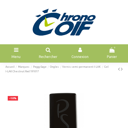
0
Menu
Rechercher
Connexion
Panier
Accueil
Marques
Peggy Sage
Ongles
Vernis semi-permanent I-LAK
Gel
I-LAK Chestnut Red 191017
-10%