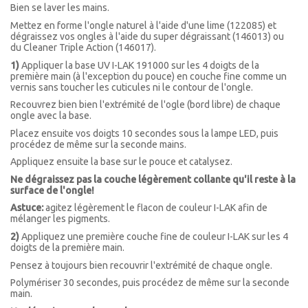
Bien se laver les mains.
Mettez en forme l'ongle naturel à l'aide d'une lime (122085)
et
dégraissez vos ongles à l'aide du super dégraissant (146013) ou
du
Cleaner
Triple Action (
146017).
1)
Appliquer la base UV I-LAK 191000 sur les 4 doigts de la
première main (à l'exception du pouce) en couche fine comme un
vernis sans toucher les cuticules ni le contour de l'ongle.
Recouvrez bien bien l'extrémité de l'ogle (bord libre) de chaque
ongle avec la base.
Placez ensuite vos doigts 10 secondes sous la lampe LED, puis
procédez de même sur la seconde mains.
Appliquez ensuite la base sur le pouce et catalysez.
Ne dégraissez pas la couche légèrement collante qu'il reste à la
surface de l'ongle!
Astuce:
agitez légèrement le flacon de couleur I-LAK afin de
mélanger les pigments.
2)
Appliquez une première couche fine de couleur I-LAK sur les 4
doigts de la première main.
Pensez à toujours bien recouvrir l'extrémité de chaque ongle.
Polymériser 30 secondes, puis procédez de même sur la seconde
main.