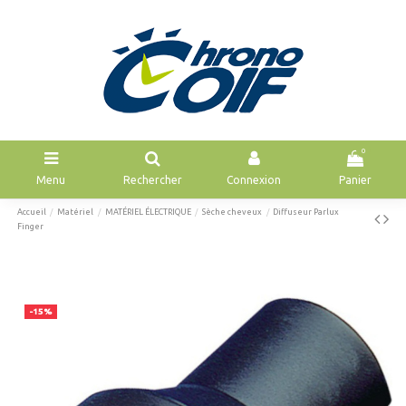
0
Menu
Rechercher
Connexion
Panier
Accueil
Matériel
MATÉRIEL ÉLECTRIQUE
Sèche cheveux
Diffuseur Parlux
Finger
-15%