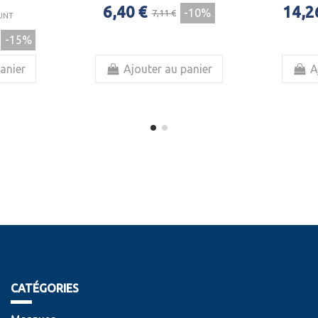
6,40 €
14,2
-10%
7,11 €
UNT
-15%
anier
Ajouter au panier
A
CATÉGORIES