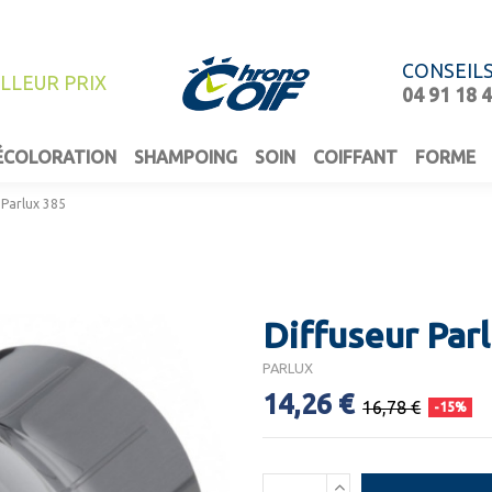
CONSEIL
ILLEUR PRIX
04 91 18 
ÉCOLORATION
SHAMPOING
SOIN
COIFFANT
FORME
 Parlux 385
Diffuseur Par
PARLUX
14,26 €
16,78 €
-15%