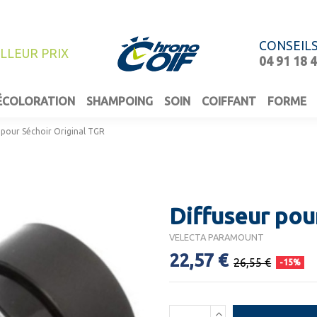
CONSEIL
ILLEUR PRIX
04 91 18 
ÉCOLORATION
SHAMPOING
SOIN
COIFFANT
FORME
 pour Séchoir Original TGR
Diffuseur pou
VELECTA PARAMOUNT
22,57 €
26,55 €
-15%