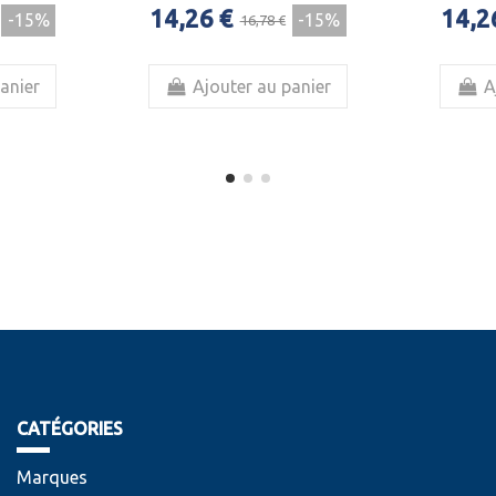
14,26 €
14,2
-15%
-15%
16,78 €
anier
Ajouter au panier
A
CATÉGORIES
Marques