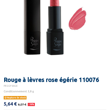
Rouge à lèvres rose égérie 110076
PEGGY SAGE
Conditionnement 3,8 g
Rupture de stock
5,64 €
6,27 €
-10%