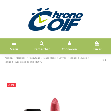
0
Menu
Rechercher
Connexion
Panier
Accueil
Marques
Peggy Sage
Maquillage
Lèvres
Rouges à lèvres
Rouge à lèvres rose égérie 110076
-10%