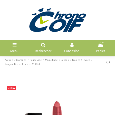
0
Menu
Rechercher
Connexion
Panier
Accueil
Marques
Peggy Sage
Maquillage
Lèvres
Rouges à lèvres
Rouge à lèvres hibiscus 110044
-10%