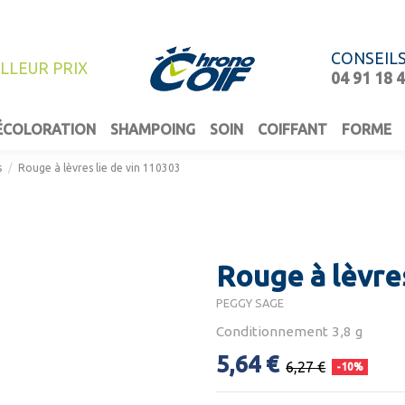
CONSEIL
ILLEUR PRIX
04 91 18 
ÉCOLORATION
SHAMPOING
SOIN
COIFFANT
FORME
s
Rouge à lèvres lie de vin 110303
Rouge à lèvres
PEGGY SAGE
Conditionnement 3,8 g
5,64 €
6,27 €
-10%