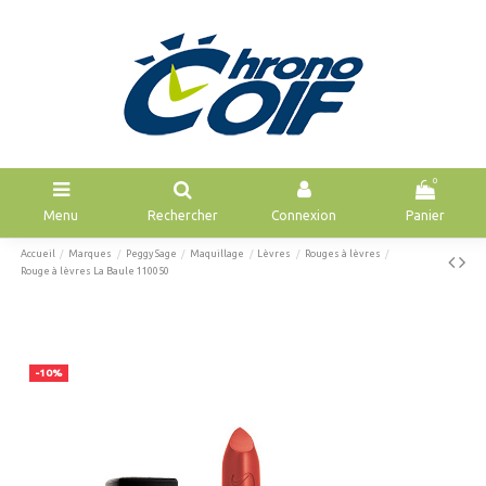
0
Menu
Rechercher
Connexion
Panier
Accueil
Marques
Peggy Sage
Maquillage
Lèvres
Rouges à lèvres
Rouge à lèvres La Baule 110050
-10%