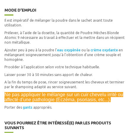
MODE D'EMPLOI
Il est impératif de mélanger la poudre dans le sachet avant toute
utilisation.
Prélever, à l'aide de la dosette, la quantité de Poudre Mèches Blonde
Atomic 9 nécessaire au travail à effectuer et la mettre dans un récipient
non métallique.
Ajouter peu à peu à la poudre l'
eau oxygénée
ou la
crème oxydante
en
mélangeant soigneusement jusqu'à l'obtention d'une crème souple et
homogène.
Procéder à l'application selon votre technique habituelle.
Laisser poser 30 à 50 minutes sans apport de chaleur.
A la fin du temps de pose, rincer soigneusement les cheveux et terminer
par le shampoing adapté au service suivant.
Ne pas appliquer le mélange sur un cuir chevelu irrité ou
affecté d'une pathologie (Eczéma, psoriasis, etc...).
Porter des
gants
appropriés.
VOUS POURRIEZ ÊTRE INTÉRESSÉ(E) PAR LES PRODUITS
SUIVANTS